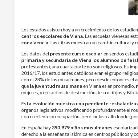
Los estados asisten hoy a un crecimiento de los estudia
centros escolares de Viena
. Las escuelas vienesas e
convivencia
. Las cifras muestran un cambio cultural y 
Los datos del
presente curso escolar
en sendos estud
primaria y secundaria de Viena los alumnos de fe is
protestantes), una cuarta parte no son religiosos. Es i
2016/17, los estudiantes católicos eran el grupo relig
con el 28% de los musulmanes, pero desde entonces el a
que
la juventud musulmana
en Viena es en promedio,
mujeres, y episodios de destrucción de crucifijos y Bibli
Esta evolución muestra una pendiente resbaladiza 
órganos legislativos, modificando profundamente el rost
con creciente preocupación; pero incluso allí donde (por
En España hay
390.979 niños musulmanes
escolarizad
derecho a la enseñanza islámica en centros públicos y con