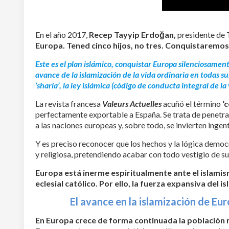
En el año 2017,
Recep Tayyip Erdoğan,
presidente de T
Europa. Tened cinco hijos, no tres. Conquistaremos
Este es el plan islámico, conquistar Europa silenciosamen
avance de la islamización de la vida ordinaria en todas s
‘sharía’, la ley islámica (código de conducta integral de 
La revista francesa
Valeurs Actuelles
acuñó el término
‘
perfectamente exportable a España. Se trata de penetra
a las naciones europeas y, sobre todo, se invierten ingen
Y es preciso reconocer que los hechos y la lógica democr
y religiosa, pretendiendo acabar con todo vestigio de su h
Europa está inerme espiritualmente ante el islamism
eclesial católico. Por ello, la fuerza expansiva del 
El avance en la islamización de Eu
En Europa crece de forma continuada la población m