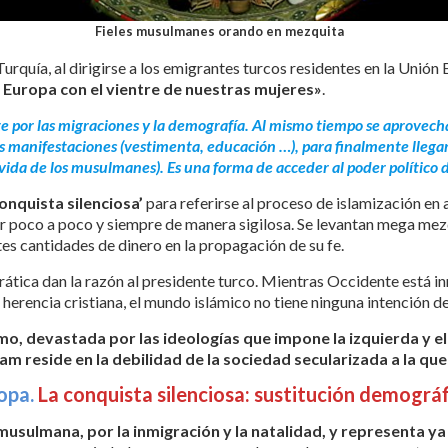
Fieles musulmanes orando en mezquita
urquía, al dirigirse a los emigrantes turcos residentes en la Unión
 Europa con el vientre de nuestras mujeres»
.
te por las migraciones y la demografía.
Al mismo tiempo se aprovecha 
us manifestaciones (vestimenta, educación …), para finalmente llegar
la vida de los musulmanes). Es una forma de acceder al poder político 
conquista silenciosa’
para referirse al proceso de islamización en
r poco a poco y siempre de manera sigilosa. Se levantan mega mez
tes cantidades de dinero en la propagación de su fe.
ática dan la razón al presidente turco. Mientras Occidente está in
erencia cristiana, el mundo islámico no tiene ninguna intención de r
o, devastada por las ideologías que impone la izquierda y el 
islam reside en la debilidad de la sociedad secularizada a la qu
ropa.
La conquista silenciosa: sustitución demográfi
usulmana, por la inmigración y la natalidad,
y representa ya 