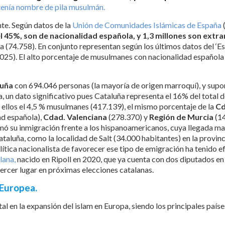
 tenía nombre de pila musulmán.
te. Según datos de la
Unión de Comunidades Islámicas de España
el 45%, son de nacionalidad española, y 1,3 millones son extra
ia (74.758). En conjunto representan según los últimos datos del 
2025). El alto porcentaje de musulmanes con nacionalidad española
luña
con 694.046 personas (la mayoría de origen marroquí), y supon
 un dato significativo pues Cataluña representa el 16% del total d
 ellos el 4,5 % musulmanes (417.139), el mismo porcentaje de la
Cd
ad española),
Cdad. Valenciana
(278.370) y
Región de Murcia
(1
rimó su inmigración frente a los hispanoamericanos, cuya llegada m
ataluña, como la localidad de Salt (34.000 habitantes) en la provinc
ítica nacionalista de favorecer ese tipo de emigración ha tenido efe
lana,
nacido en Ripoll en 2020, que ya cuenta con dos diputados en
 tercer lugar en próximas elecciones catalanas.
 Europea.
 en la expansión del islam en Europa, siendo los principales país