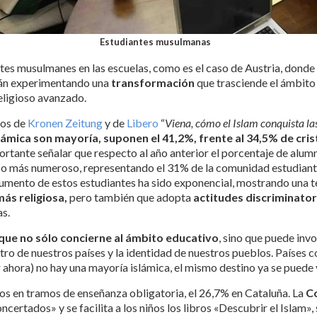
Estudiantes musulmanas
ntes musulmanes en las escuelas, como es el caso de Austria, dond
stán experimentando una
transformación
que trasciende el ámbito
religioso avanzado.
ios de
Kronen Zeitung
y de
Libero
“
Viena, cómo el Islam conquista las
lámica son mayoría, suponen el 41,2%, frente al 34,5% de cris
mportante señalar que respecto al año anterior el porcentaje de al
ioso más numeroso, representando el 31% de la comunidad estudianti
umento de estos estudiantes ha sido exponencial, mostrando una t
más religiosa,
pero también que adopta
actitudes discriminator
as.
que no sólo concierne al ámbito educativo
, sino que puede invo
ro de nuestros países y la identidad de nuestros pueblos. Países 
 ahora) no hay una mayoría islámica, el mismo destino ya se puede 
os en tramos de enseñanza obligatoria, el 26,7% en Cataluña. La
Co
certados» y se facilita a los niños los libros «Descubrir el Islam», 