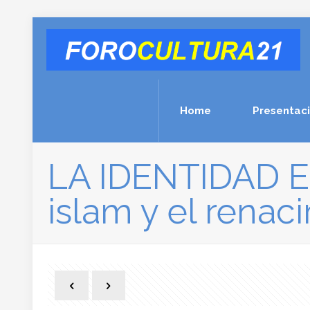
Home
Presentac
LA IDENTIDAD E
islam y el renaci