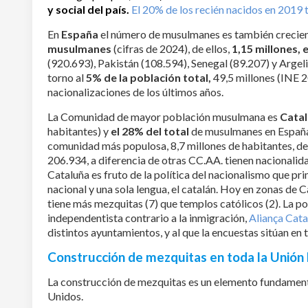
y social
del paí
s.
El 20% de los recién nacidos en 2019
En
España
el número de musulmanes es también crecien
musulmanes
(cifras de 2024), de ellos,
1,15 millones, 
(920.693), Pakistán (108.594), Senegal (89.207) y Argel
torno al
5% de la población total,
49,5 millones (INE 
nacionalizaciones de los últimos años.
La Comunidad de mayor población musulmana es
Cata
habitantes) y
el 28% del total
de musulmanes en España,
comunidad más populosa, 8,7 millones de habitantes, de
206.934, a diferencia de otras CC.AA. tienen nacionalid
Cataluña es fruto de la política del nacionalismo que p
nacional y una sola lengua, el catalán. Hoy en zonas de C
tiene más mezquitas (7) que templos católicos (2). La pol
independentista contrario a la inmigración,
Aliança Cata
distintos ayuntamientos, y al que la encuestas sitúan en
Construcción de mezquitas en toda la Unión
La construcción de mezquitas es un elemento fundamental
Unidos.