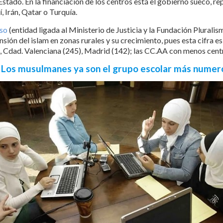
l Estado. En la financiación de los centros está el gobierno sueco, 
, Irán, Qatar o Turquía.
oso
(entidad ligada al Ministerio de Justicia y la Fundación Plurali
sión del islam en zonas rurales y su crecimiento, pues esta cifra es
 Cdad. Valenciana (245), Madrid (142); las CC.AA con menos centro
s. Los musulmanes ya son el grupo escolar más numer