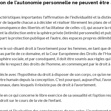
sion de l’autonomie personnelle ne peuvent être 
istiques importantes l'affirmation de l'individualité et la distinct
 de laquelle chacun a à décider et réaliser librement les plans de v
nséquence des libertés et facilitateur de celles-ci), qui assure la r
t la distinction entre la sphère privée (intimité personnelle) et publ
 part la protection publique et l'autre, des espaces propres délimité
e le soi-disant droit à l'avortement pour les femmes, en tant que d
as partie de ce domaine, et la Cour Européenne des Droits de l'Homm
 sphère sociale, et par conséquent, il doit être soumis aux règles qu
elle le respect des droits de l'homme, en commençant par le droit à la
cle avec l’hypothèse du droit à disposer de son corps, ce qu’on ne p
 être humain depuis la conception. C'est pourquoi, aujourd'hui, l'a
ionaux, dans lesquels il n’existe pas de droit à l'avortement.
ée en ce qui concerne le libre exercice de sa sexualité et l’option r
oit sur le cours de la vie de l'enfant.
nt et l’évaluation des conséquences de nos actes. L'avortement n'es