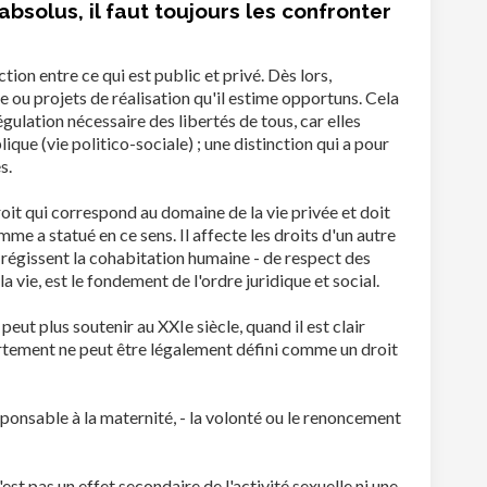
absolus, il faut toujours les confronter
ion entre ce qui est public et privé. Dès lors,
ie ou projets de réalisation qu'il estime opportuns. Cela
égulation nécessaire des libertés de tous, car elles
ique (vie politico-sociale) ; une distinction qui a pour
s.
roit qui correspond au domaine de la vie privée et doit
e a statué en ce sens. Il affecte les droits d'un autre
i régissent la cohabitation humaine - de respect des
 vie, est le fondement de l'ordre juridique et social.
eut plus soutenir au XXIe siècle, quand il est clair
vortement ne peut être légalement défini comme un droit
esponsable à la maternité, - la volonté ou le renoncement
t pas un effet secondaire de l'activité sexuelle ni une