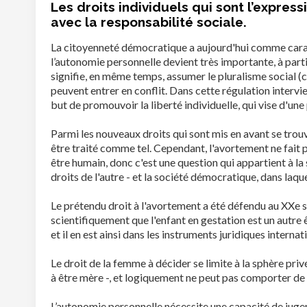
Les droits individuels qui sont l’expres
avec la responsabilité sociale.
La citoyenneté démocratique a aujourd'hui comme caractér
l’autonomie personnelle devient très importante, à partir
signifie, en même temps, assumer le pluralisme social (co
peuvent entrer en conflit. Dans cette régulation intervien
but de promouvoir la liberté individuelle, qui vise d'une
Parmi les nouveaux droits qui sont mis en avant se trouv
être traité comme tel. Cependant, l'avortement ne fait p
être humain, donc c'est une question qui appartient à la
droits de l'autre - et la société démocratique, dans laqu
Le prétendu droit à l'avortement a été défendu au XXe siè
scientifiquement que l'enfant en gestation est un autre
et il en est ainsi dans les instruments juridiques internat
Le droit de la femme à décider se limite à la sphère priv
à être mère -, et logiquement ne peut pas comporter de dr
L’autonomie personnelle nécessite une capacité de jugeme