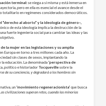
uación terminal:
se niega a sí misma y está inmersa en
rayectoria, pero en ella es esencial el avance desde el
o totalitario en regímenes considerados democráticos.
“derecho al aborto” y la ideología de género–,
ónico de esta ideología implica la destrucción de la
una fuerte ingeniería social para cambiar las ideas y las
 objetivo.
e la mujer en las legislaciones y su amplia
en Europa en torno a tres millones cada año. La
ociedad sin clases de sexos, implantando la
d y la educación. La denominada
‘perspectiva de
a, político e historiador
Tocqueville
sobre la
se de su conciencia, y degradará a los hombres sin
rnativa, un
‘movimiento regeneracionista’
que busca
Las civilizaciones superan retos, cuando las minorías