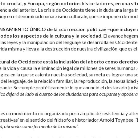
crucial, y Europa, según notorios historiadores, en una sit
encia del anterior. La crisis de Occidente tiene sin duda una larga t
 hoy en el denominado «marxismo cultural», que se imponen de mod
NSAMIENTO ÚNICO de la «corrección política» –que incluye el 
todos los aspectos de la cultura y la sociedad
. El avance hegem
las leyes y la manipulación del lenguaje se desarrolla en Occidente 
da misma y lleva a la destrucción de nuestra civilización, que es el
tural de Occidente está la inclusión del aborto como derecho d
la vida y causa la eliminación legal de millones de seres humanos, 
gica en la que se asienta nuestra sociedad, su meta es lograr una s
el lenguaje, de la relación familiar, la reproducción, la sexualida
erante. Se cumple proféticamente lo que anunció el destacado jurist
co dejará de lado el cuerpo de los ciudadanos para ocuparse y apoderar
ca, es un movimiento no organizado pero amplio de resistencia y alte
creativas’ en el sentido del filósofo e historiador Arnold Toynbee,
“
dad, obrando como fermento de la misma”.