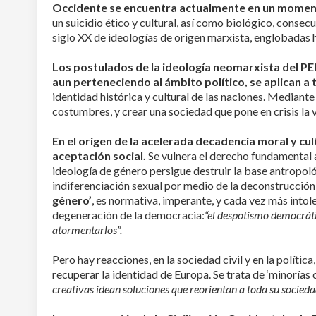
Occidente se encuentra actualmente en un momento 
un suicidio ético y cultural, así como biológico, consecu
siglo XX de ideologías de origen marxista, englobadas
Los postulados de la ideología neomarxista del PE
aun perteneciendo al ámbito político, se aplican a 
identidad histórica y cultural de las naciones. Mediante 
costumbres, y crear una sociedad que pone en crisis la vi
En el origen de la acelerada decadencia moral y cul
aceptación social.
Se vulnera el derecho fundamental a 
ideología de género persigue destruir la base antropoló
indiferenciación sexual por medio de la deconstrucción d
género’
, es normativa, imperante, y cada vez más intol
degeneración de la democracia:
“el despotismo democráti
atormentarlos”.
Pero hay reacciones, en la sociedad civil y en la políti
recuperar la identidad de Europa. Se trata de ‘minorías 
creativas idean soluciones que reorientan a toda su socie