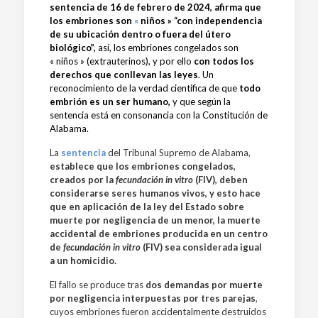
sentencia de 16 de febrero de 2024, afirma que
los embriones son
«
niños
»
“con independencia
de su ubicación dentro o fuera del útero
biológico”,
así, los embriones congelados son
« niños »
(extrauterinos), y por ello
con
todos los
derechos que conllevan las leyes
. Un
reconocimiento de la verdad científica de que
todo
embrión es un ser humano,
y que según la
sentencia está en consonancia con la Constitución de
Alabama.
La
sentencia
del Tribunal Supremo de Alabama,
establece que los embriones congelados,
creados por la
fecundación in vitro
(FIV), deben
considerarse seres humanos vivos, y esto hace
que en aplicación de la ley del Estado sobre
muerte por negligencia de un menor, la muerte
accidental de embriones producida en un centro
de
fecundación in vitro
(FIV) sea considerada igual
a un homicidio.
El fallo se produce tras
dos demandas por muerte
por negligencia interpuestas por tres parejas
,
cuyos embriones fueron accidentalmente destruidos