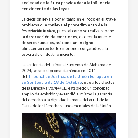
sociedad de la ética provida dada la influencia
convincente de las leyes.
La decisión lleva a poner también
el foco
en el grave
problema que conlleva
el procedimiento de la
fecundación
in vitro,
pues tal como se realiza supone
la destrucción de embriones,
es decir la muerte
de seres humanos, así como
un indigno
almacenamiento
de embriones congelados a la
espera de un destino incierto.
La sentencia del Tribunal Supremo de Alabama de
2024, se une al pronunciamiento en 2011
del
Tribunal de Justicia de la Unión Europea en
su Sentencia de 18 de Octubre
,
que
a los efectos
de la Directiva 98/44/CE, estableció un concepto
amplio de embrión y extendió al mismo la garantía
del derecho a la dignidad humana del art. 1 de la
Carta de los Derechos Fundamentales de la Unión.