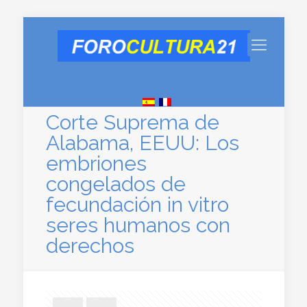
Corte Suprema de
Alabama, EEUU: Los
embriones
congelados de
fecundación in vitro
seres humanos con
derechos