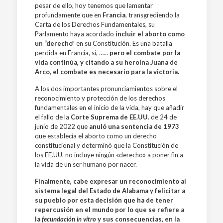
pesar de ello, hoy tenemos que lamentar
profundamente que en
Francia
, transgrediendo la
Carta de los Derechos Fundamentales, su
Parlamento haya acordado
incluir el aborto como
un “derecho”
en su Constitución. Es una batalla
perdida en Francia, sí, ……
pero el combate por la
vida continúa, y citando a su heroína Juana de
Arco, el combate es necesario para la victoria.
A los dos importantes pronunciamientos sobre el
reconocimiento y protección de los derechos
fundamentales en el inicio de la vida, hay que añadir
el fallo de la
Corte
Suprema de EE.UU
. de 24 de
junio de 2022 que
anuló una sentencia de 1973
que establecía el aborto como un derecho
constitucional y determinó que la Constitución de
los EE.UU. no incluye ningún «derecho» a poner fin a
la vida de un ser humano por nacer.
Finalmente, cabe expresar un reconocimiento al
sistema legal del Estado de Alabama y felicitar a
su pueblo por esta decisión que ha de tener
repercusión en el mundo por lo que se refiere a
la
fecundación in vitro
y sus consecuencias, en la